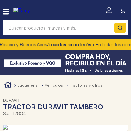
Buscar productos, marcas y más...
rio y Buenos Aires
3 cuotas sin interés
• En todas tus compras
Términos más buscados
1
.
hot wheels
2
.
mochilas
3
.
toy story
jugueteria
vehiculos
tractores y otros
4
.
marcadores
DURAVIT
TRACTOR DURAVIT TAMBERO
Sku
:
12804