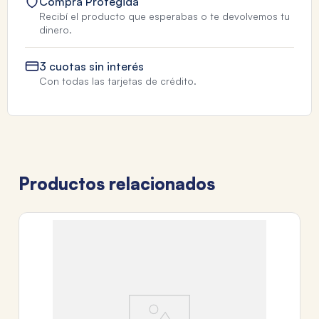
Compra Protegida
Recibí el producto que esperabas o te devolvemos tu
dinero.
3 cuotas sin interés
Con todas las tarjetas de crédito.
Productos relacionados
DU
R
$
3
c