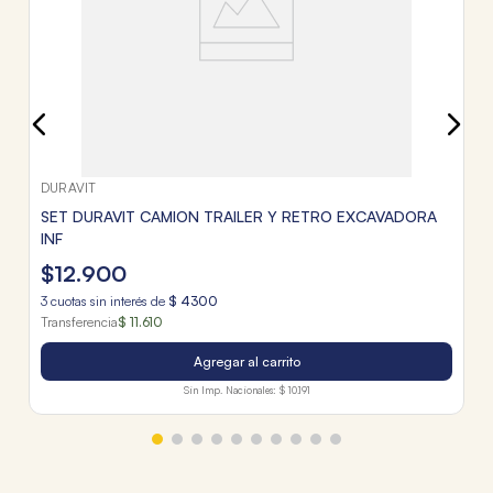
Tr
DURAVIT
SET DURAVIT CAMION TRAILER Y RETRO EXCAVADORA
INF
$
12
.
900
3
cuotas sin interés de
$
4300
Transferencia
$ 11.610
Agregar al carrito
Sin Imp. Nacionales:
$ 10.191