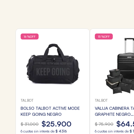
16 %
OFF
15 %
OFF
TALBOT
TALBOT
BOLSO TALBOT ACTIVE MODE
VALIJA CABINERA 
KEEP GOING NEGRO
GRAPHITE NEGRO
20"+ORGANIZADOR
$
25
.
900
$
64
.
$
31
.
000
$
75
.
900
6
cuotas sin interés de
$
4316
6
cuotas sin interés de
$