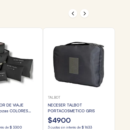
TALBOT
R DE VIAJE
NECESER TALBOT
 pzas COLORES
PORTACOSMETICO GRIS
$
4900
erés de
$
3300
3
cuotas sin interés de
$
1633