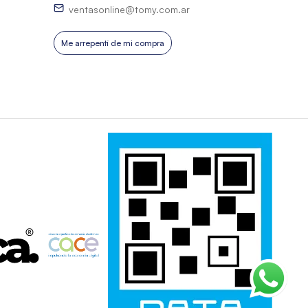
ventasonline@tomy.com.ar
Me arrepentí de mi compra