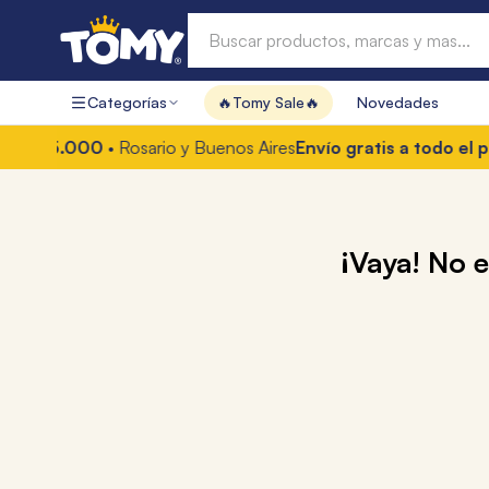
Buscar productos, marcas y mas...
Categorías
🔥Tomy Sale🔥
Novedades
Términos más buscados
55.000
• Rosario y Buenos Aires
Envío gratis a todo el país 
1
.
hot wheels
2
.
mochilas
3
.
toy story
¡Vaya! No 
4
.
marcadores