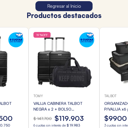
Regresar al Inicio
Productos destacados
19 %
OFF
TOMY
TALBOT
TALBOT
VALIJA CABINERA TALBOT
ORGANIZADO
NEGRA x 2 + BOLSO
P/VALIJA x6
 VIAJE
DEPORTIVO
SURTIDOS
500
$
119
.
903
$
9900
$
147
.
700
10
.
750
6
cuotas sin interés de
$
19
.
983
3
cuotas sin int