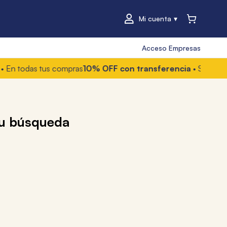
Mi cuenta
Acceso Empresas
odas tus compras
10% OFF con transferencia
• Solo online
6 c
su búsqueda