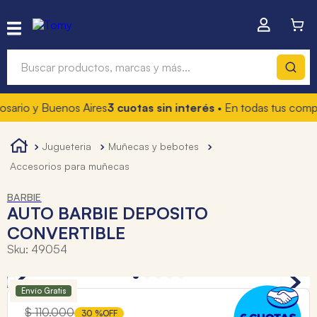
Buscar productos, marcas y más...
io y Buenos Aires
3 cuotas sin interés
• En todas tus compras
1
Términos más buscados
1
.
hot wheels
jugueteria
muñecas y bebotes
accesorios para muñecas
2
.
mochilas
3
.
mochila
BARBIE
AUTO BARBIE DEPOSITO
4
.
toy story
CONVERTIBLE
Sku
:
49054
Envío Gratis
$
110
.
000
30 %
OFF