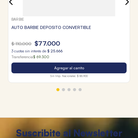
BARBIE
AUTO BARBIE DEPOSITO CONVERTIBLE
$
77
.
000
$
110
.
000
3
cuotas sin interés de
$
25
.
666
Transferencia
$ 69.300
Agregar al carrito
Sin Imp. Nacionales:
$ 86.900
Suscribite al Newsletter