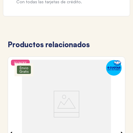
Con todas las tarjetas de crédito.
Productos relacionados
30 %
OFF
GA
Envío
Gratis
P
$
3
c
Tr