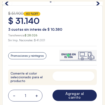
$
51
.
900
40 %
OFF
$
31
.
140
3
cuotas sin interés de
$
10
.
380
Transferencia
$ 28.026
Sin Imp. Nacionales:
$ 41.001
Promociones y reintegros
Comente el color
seleccionado para el
producto
Agregar al
－
＋
carrito