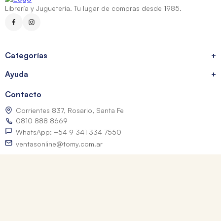
Librería y Juguetería. Tu lugar de compras desde 1985.
Categorías
+
Ayuda
+
Contacto
Corrientes 837, Rosario, Santa Fe
0810 888 8669
WhatsApp: +54 9 341 334 7550
ventasonline@tomy.com.ar
Me arrepentí de mi compra
Los precios expresados incluyen IVA. Las fotografías son a modo ilustrativo.
© 2026 Librerías Tomy. Todos los derechos reservados.