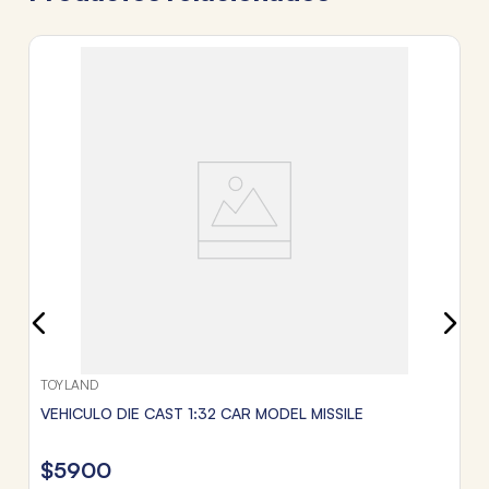
T
V
$
3
c
Tr
TOYLAND
VEHICULO DIE CAST 1:32 CAR MODEL MISSILE
$
5900