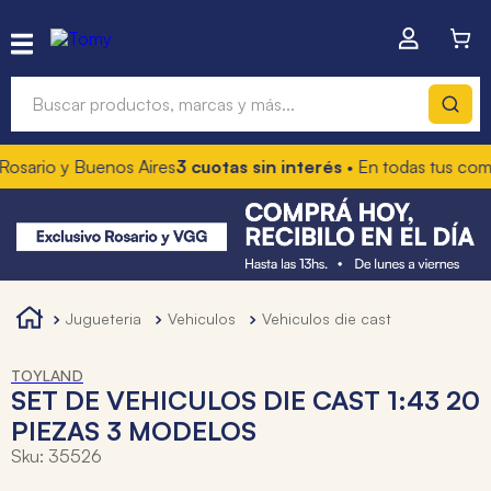
Buscar productos, marcas y más...
rio y Buenos Aires
3 cuotas sin interés
• En todas tus compras
Términos más buscados
1
.
hot wheels
2
.
mochilas
3
.
toy story
jugueteria
vehiculos
vehiculos die cast
4
.
marcadores
TOYLAND
SET DE VEHICULOS DIE CAST 1:43 20
PIEZAS 3 MODELOS
Sku
:
35526