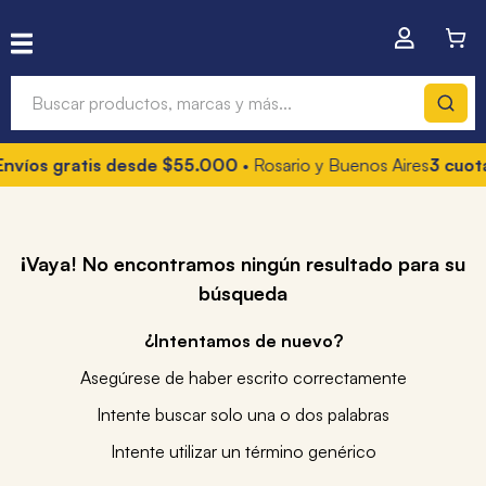
Buscar productos, marcas y más...
os gratis desde $55.000
• Rosario y Buenos Aires
3 cuotas si
¡Vaya! No encontramos ningún resultado para su
búsqueda
¿Intentamos de nuevo?
Asegúrese de haber escrito correctamente
Intente buscar solo una o dos palabras
Intente utilizar un término genérico