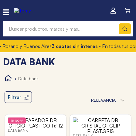
Buscar productos, marcas y más...
 Rosario y Buenos Aires
3 cuotas sin interés
• En todas tus co
Términos más buscados
DATA BANK
1
.
hot wheels
2
.
mochilas
data bank
3
.
toy story
4
.
marcadores
Filtrar
RELEVANCIA
15 %
OFF
DATA BANK
DATA BANK