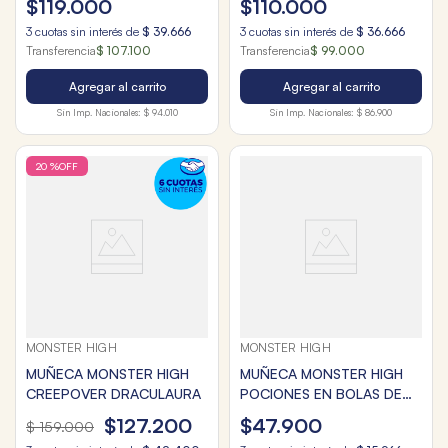
$
119
.
000
$
110
.
000
3
cuotas sin interés de
$
39
.
666
3
cuotas sin interés de
$
36
.
666
Transferencia
$ 107.100
Transferencia
$ 99.000
Agregar al carrito
Agregar al carrito
Sin Imp. Nacionales:
$ 94.010
Sin Imp. Nacionales:
$ 86.900
20 %
OFF
MONSTER HIGH
MONSTER HIGH
MUÑECA MONSTER HIGH
MUÑECA MONSTER HIGH
CREEPOVER DRACULAURA
POCIONES EN BOLAS DE
CRISTAL
$
127
.
200
$
47
.
900
$
159
.
000