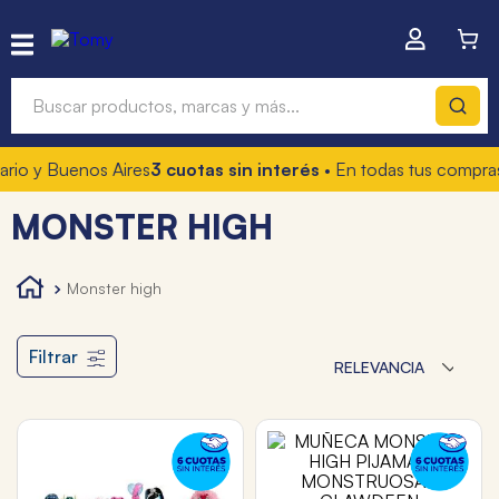
Buscar productos, marcas y más...
io y Buenos Aires
3 cuotas sin interés
• En todas tus compras
Términos más buscados
MONSTER HIGH
1
.
hot wheels
2
.
mochilas
monster high
3
.
toy story
4
.
marcadores
Filtrar
RELEVANCIA