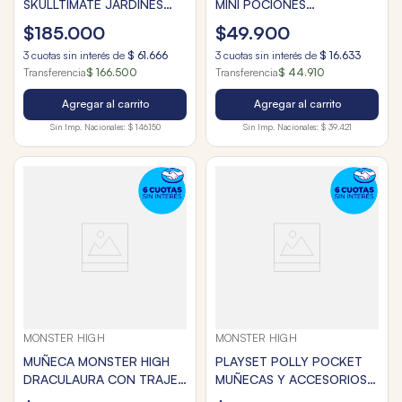
SKULLTIMATE JARDINES
MINI POCIONES
MISTERIOSOS
MONSTRUOSAS
$
185
.
000
$
49
.
900
3
cuotas sin interés de
$
61
.
666
3
cuotas sin interés de
$
16
.
633
Transferencia
$ 166.500
Transferencia
$ 44.910
Agregar al carrito
Agregar al carrito
Sin Imp. Nacionales:
$ 146.150
Sin Imp. Nacionales:
$ 39.421
MONSTER HIGH
MONSTER HIGH
MUÑECA MONSTER HIGH
PLAYSET POLLY POCKET
DRACULAURA CON TRAJE
MUÑECAS Y ACCESORIOS
DE BAÑO Y ACCESORIOS
DE MONSTER HIGH