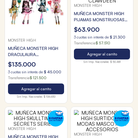
MONSTER HIGH
MUÑECA MONSTER HIGH
PIJAMAS MONSTRUOSAS
CLAWDEEN
$
63
.
900
3
cuotas sin interés de
$
21
.
300
MONSTER HIGH
Transferencia
$ 57.510
MUÑECA MONSTER HIGH
Agregar al carrito
DRACULAURA
CUMPLEAÑOS 1600
Sin Imp. Nacionales:
$ 50.481
$
135
.
000
SORPRESA
3
cuotas sin interés de
$
45
.
000
Transferencia
$ 121.500
Agregar al carrito
Sin Imp. Nacionales:
$ 106.650
MONSTER HIGH
MONSTER HIGH
MUÑECA MONSTER HIGH