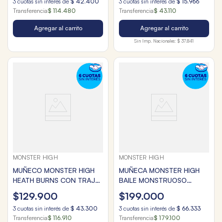
3
cuotas sin interés de
$
42
.
400
3
cuotas sin interés de
$
15
.
966
Transferencia
$ 114.480
Transferencia
$ 43.110
Agregar al carrito
Agregar al carrito
Sin Imp. Nacionales:
$ 37.841
MONSTER HIGH
MONSTER HIGH
MUÑECO MONSTER HIGH
MUÑECA MONSTER HIGH
HEATH BURNS CON TRAJE
BAILE MONSTRUOSO
DE BAÑO Y ACCESORIOS
LAGOONA
$
129
.
900
$
199
.
000
3
cuotas sin interés de
$
43
.
300
3
cuotas sin interés de
$
66
.
333
Transferencia
$ 116.910
Transferencia
$ 179.100