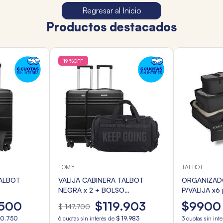
Regresar al Inicio
Productos destacados
19 %
OFF
TOMY
TALBOT
TALBOT
VALIJA CABINERA TALBOT
ORGANIZADO
NEGRA x 2 + BOLSO
P/VALIJA x6
 VIAJE
DEPORTIVO
SURTIDOS
500
$
119
.
903
$
9900
$
147
.
700
10
.
750
6
cuotas sin interés de
$
19
.
983
3
cuotas sin int