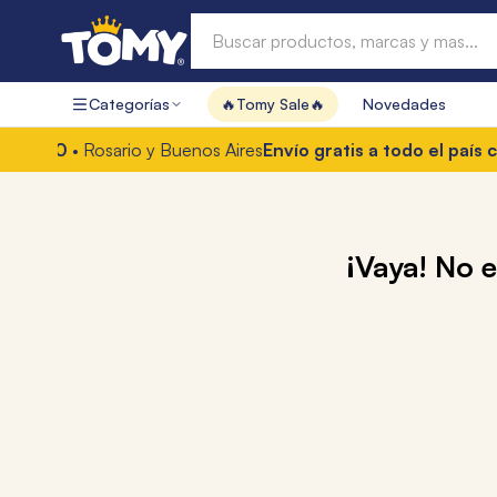
Buscar productos, marcas y mas...
Categorías
🔥Tomy Sale🔥
Novedades
Términos más buscados
5.000
• Rosario y Buenos Aires
Envío gratis a todo el país co
1
.
hot wheels
2
.
mochilas
3
.
toy story
¡Vaya! No 
4
.
marcadores