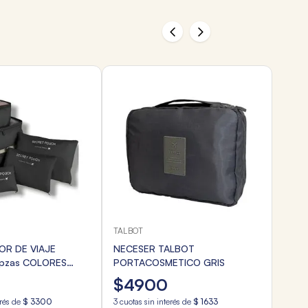
TALBOT
R DE VIAJE
NECESER TALBOT
 pzas COLORES
PORTACOSMETICO GRIS
$
4900
erés de
$
3300
3
cuotas sin interés de
$
1633