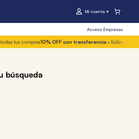
Mi cuenta
Acceso Empresas
as tus compras
10% OFF con transferencia
• Solo online
6 cu
su búsqueda