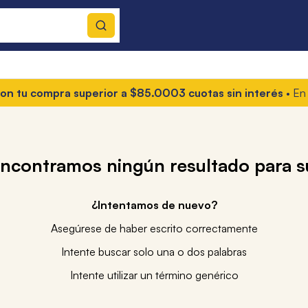
n tu compra superior a $85.000
3 cuotas sin interés
• En tod
encontramos ningún resultado para 
¿Intentamos de nuevo?
Asegúrese de haber escrito correctamente
Intente buscar solo una o dos palabras
Intente utilizar un término genérico