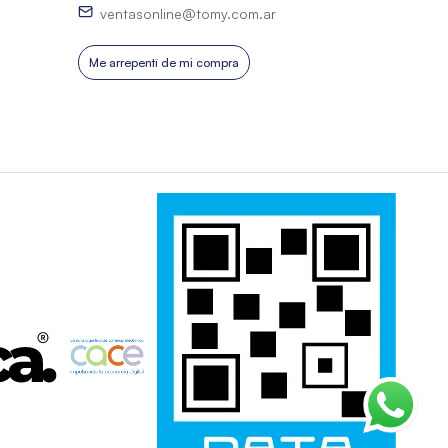
ventasonline@tomy.com.ar
Me arrepentí de mi compra