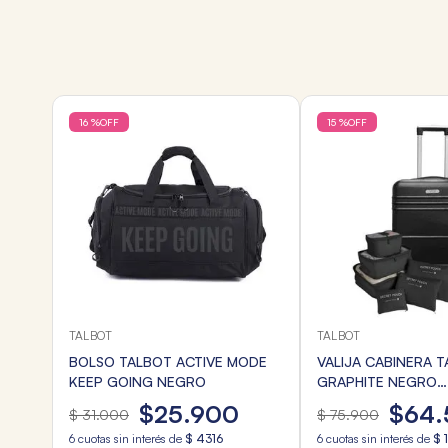
16 %
OFF
15 %
OFF
TALBOT
TALBOT
BOLSO TALBOT ACTIVE MODE
VALIJA CABINERA 
KEEP GOING NEGRO
GRAPHITE NEGRO
20"+ORGANIZADOR
$
25
.
900
$
64
.
$
31
.
000
$
75
.
900
6
cuotas sin interés de
$
4316
6
cuotas sin interés de
$