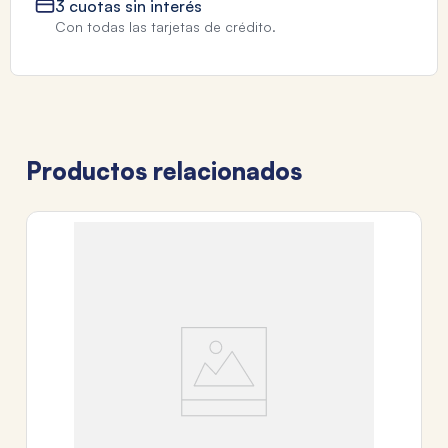
3 cuotas sin interés
Con todas las tarjetas de crédito.
Productos relacionados
RI
CU
$
3
c
Tr