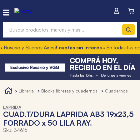
Buscar productos, marcas y más...
 Rosario y Buenos Aires
3 cuotas sin interés
• En todas tus co
Términos más buscados
1
.
hot wheels
2
.
mochilas
3
.
toy story
libreria
blocks libretas y cuadernos
cuadernos
4
.
marcadores
LAPRIDA
CUAD.T/DURA LAPRIDA AB3 19x23,5
FORRADO x 50 LILA RAY.
Sku
:
34616