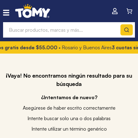
Buscar productos, marcas y más...
 gratis desde $55.000
• Rosario y Buenos Aires
3 cuotas sin 
Términos más buscados
1
.
hot wheels
2
.
mochilas
¡Vaya! No encontramos ningún resultado para su
búsqueda
3
.
toy story
4
.
marcadores
¿Intentamos de nuevo?
Asegúrese de haber escrito correctamente
Intente buscar solo una o dos palabras
Intente utilizar un término genérico