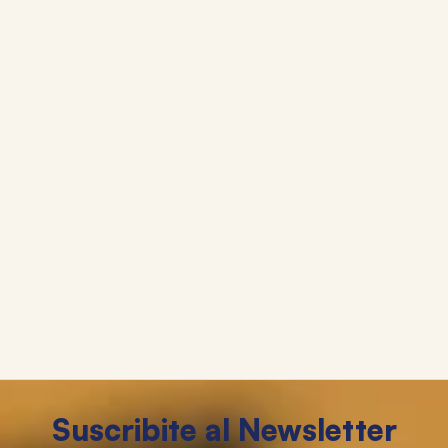
Suscribite al Newsletter
Suscribirme
Librería y Juguetería. Tu lugar de compras desde 1985.
Categorías
+
Ayuda
+