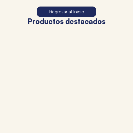
Regresar al Inicio
Productos destacados
16 %
OFF
15 %
OFF
TALBOT
TALBOT
BOLSO TALBOT ACTIVE
VALIJA CABINERA TALBOT
MODE KEEP GOING NEGRO
GRAPHITE NEGRO
20"+ORGANIZADOR VIAJE
$
25
.
900
$
64
.
500
$
31
.
000
$
75
.
900
6
cuotas sin interés de
$
4316
6
cuotas sin interés de
$
10
.
750
Transferencia
$ 23.310
Transferencia
$ 58.050