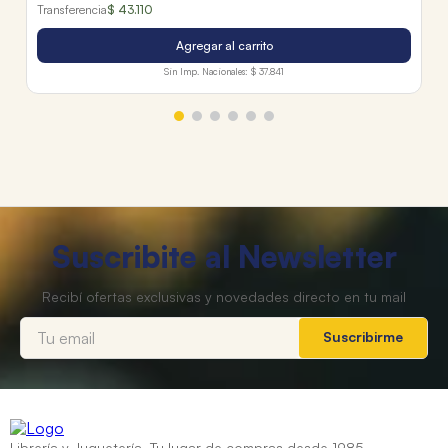
Transferencia
$ 43.110
Agregar al carrito
Sin Imp. Nacionales:
$ 37.841
Suscribite al Newsletter
Suscribirme
Librería y Juguetería. Tu lugar de compras desde 1985.