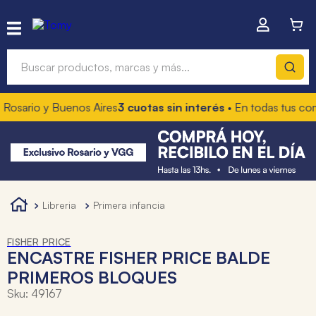
Buscar productos, marcas y más...
ario y Buenos Aires
3 cuotas sin interés
• En todas tus compra
Términos más buscados
1
.
hot wheels
2
.
mochilas
3
.
toy story
libreria
primera infancia
4
.
marcadores
FISHER PRICE
ENCASTRE FISHER PRICE BALDE
PRIMEROS BLOQUES
Sku
:
49167