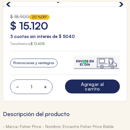
$
18
.
900
20 %
OFF
$
15
.
120
3
cuotas sin interés de
$
5040
Transferencia
$ 13.608
Promociones y reintegros
Agregar al
－
＋
carrito
Descripción del producto
- Marca: Fisher Price - Nombre: Encastre Fisher Price Balde