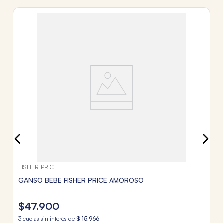
FI
SA
JU
$
3
c
Tr
FISHER PRICE
GANSO BEBE FISHER PRICE AMOROSO
$
47
.
900
3
cuotas sin interés de
$
15
.
966