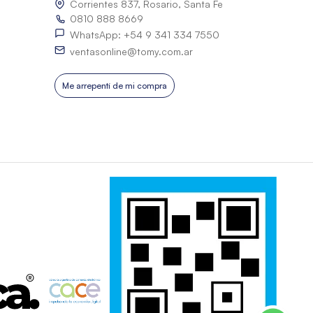
Corrientes 837, Rosario, Santa Fe
0810 888 8669
WhatsApp: +54 9 341 334 7550
ventasonline@tomy.com.ar
Me arrepentí de mi compra