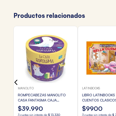
Productos relacionados
MANOLITO
LATINBOOKS
ROMPECABEZAS MANOLITO
LIBRO LATINBOOKS 
CASA FANTASMA CAJA
CUENTOS CLASICOS
CIRCULAR 30Pzas.
BELLA DURMIENTE
$
39
.
990
$
9900
3
cuotas sin interés de
$
13
.
330
3
cuotas sin interés de
$