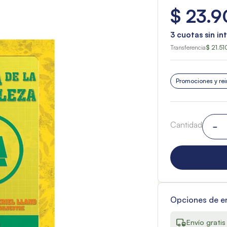
$
23
.
9
3
cuotas sin in
Transferencia
$ 21.51
Promociones y rei
Cantidad
－
Opciones de e
Envío gratis