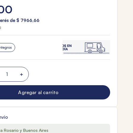
00
terés de
$
7966
,
66
0
ntegros
＋
Agregar al carrito
nvío
 a Rosario y Buenos Aires