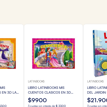
LATINBOOKS
LATINBOOKS
MIS
LIBRO LATINBOOKS MIS
LIBRO LATI
 EN 3D LA
CUENTOS CLASICOS EN 3D
DEL JARDIN
CENICIENTA
SERENA
$
9900
$
21
.
90
3300
3
cuotas sin interés de
$
3300
3
cuotas sin int