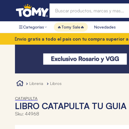
Buscar productos, marcas y mas...
Categorías
🔥Tomy Sale🔥
Novedades
Términos más buscados
nvío gratis a todo el país con tu compra superior a $85.0
1
.
hot wheels
2
.
mochilas
3
.
toy story
4
.
marcadores
libreria
libros
CATAPULTA
LIBRO CATAPULTA TU GUIA
Sku
:
44968