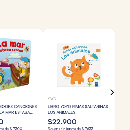
AUZO
LIBR
LA S
$
5
3
cuota
Transf
YOYO
NBOOKS CANCIONES
LIBRO YOYO RIMAS SALTARINAS
 LA MAR ESTABA
LOS ANIMALES
0
$
22
.
900
erés de
$
7300
3
cuotas sin interés de
$
7633