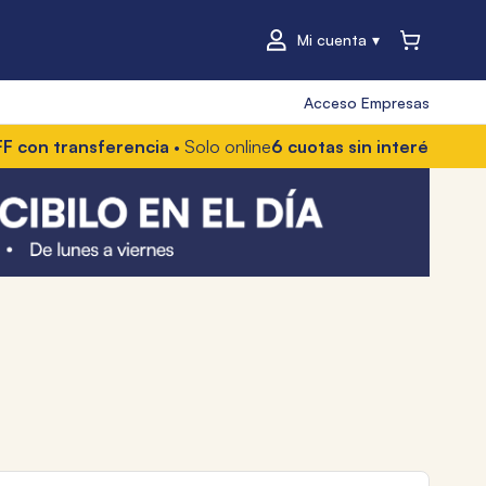
Mi cuenta
Acceso Empresas
ransferencia
• Solo online
6 cuotas sin interés
• Con Mercado