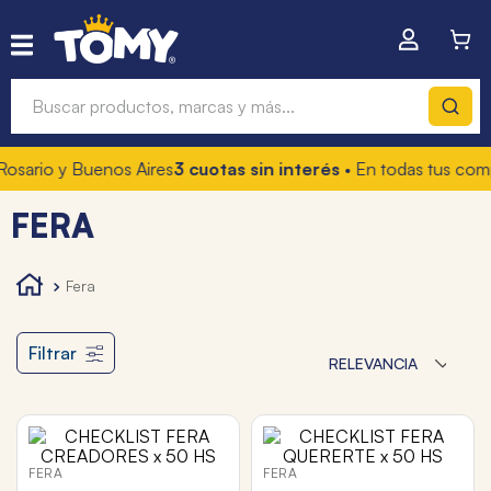
Buscar productos, marcas y más...
rio y Buenos Aires
3 cuotas sin interés
• En todas tus compra
Términos más buscados
FERA
1
.
hot wheels
2
.
mochilas
fera
3
.
toy story
4
.
marcadores
Filtrar
RELEVANCIA
FERA
FERA